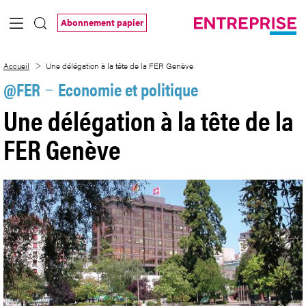
Saut au contenu principal
Abonnement papier
Une délégation à la tête de la FER Genè
Accueil
Une délégation à la tête de la FER Genève
@FER
Economie et politique
Une délégation à la tête de la
FER Genève