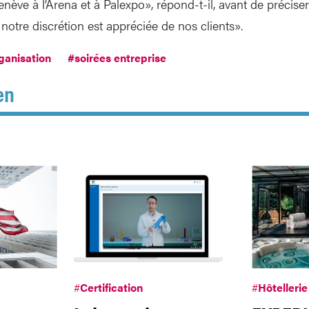
ève à l’Arena et à Palexpo», répond-t-il, avant de précis
t notre discrétion est appréciée de nos clients».
ganisation
#soirées entreprise
en
#
Certification
#
Hôtellerie