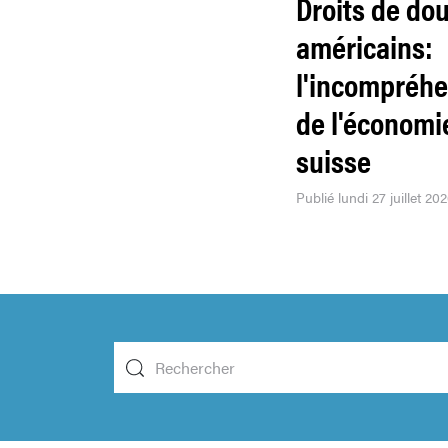
Droits de do
américains:
l'incompréh
de l'économi
suisse
Publié lundi 27 juillet 20