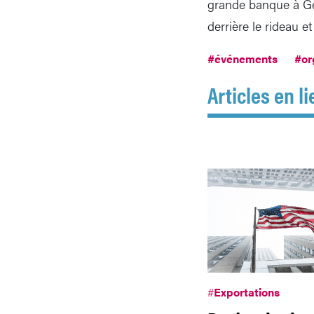
grande banque à Gen
derrière le rideau e
#événements
#or
Articles en li
#
Exportations