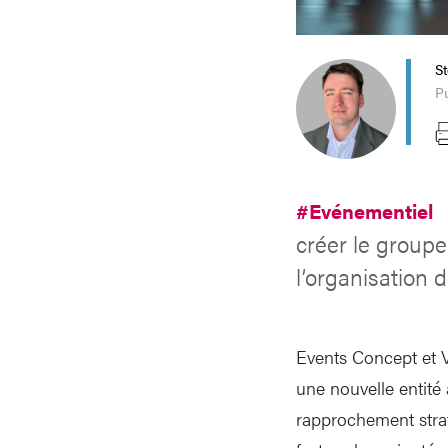
S
Pu
#Evénementiel
créer le groupe
l’organisation 
Events Concept et V
une nouvelle entité
rapprochement strat