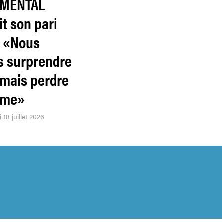
IMENTAL
t son pari
: «Nous
s surprendre
amais perdre
âme»
 18 juillet 2026