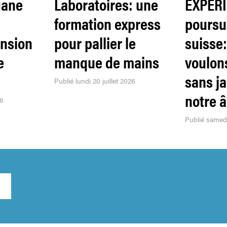
uane
Laboratoires: une
EXPER
formation express
poursui
ension
pour pallier le
suisse
e
manque de mains
voulon
sans j
Publié lundi 20 juillet 2026
notre 
26
Publié samedi