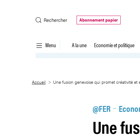
Saut au contenu principal
Rechercher
Abonnement papier
Menu
A la une
Economie et politique
Une fusion genevoise qui promet 
Accueil
Une fusion genevoise qui promet créativité et e
@FER
Econom
Une fus