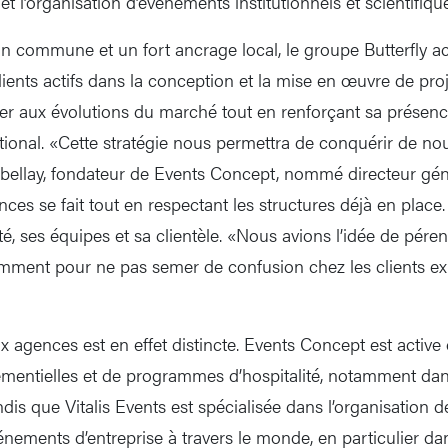
et l’organisation d’événements institutionnels et scientifiqu
on commune et un fort ancrage local, le groupe Butterfly
ients actifs dans la conception et la mise en œuvre de proj
ter aux évolutions du marché tout en renforçant sa présenc
national. «Cette stratégie nous permettra de conquérir de 
bellay, fondateur de Events Concept, nommé directeur gén
nces se fait tout en respectant les structures déjà en place
é, ses équipes et sa clientèle. «Nous avions l’idée de péren
mment pour ne pas semer de confusion chez les clients exist
x agences est en effet distincte. Events Concept est active
mentielles et de programmes d’hospitalité, notamment dan
ndis que Vitalis Events est spécialisée dans l’organisation 
énements d’entreprise à travers le monde, en particulier d