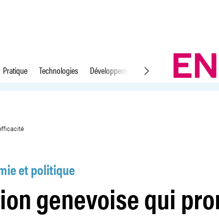
Pratique
Technologies
Développement durable
Droit du travail
créativité et efficacité
fficacité
ie et politique
ion genevoise qui pr