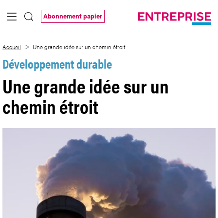
Saut au contenu principal
Abonnement papier
Une grande idée sur un chemin étroit
Accueil
Une grande idée sur un chemin étroit
Développement durable
Une grande idée sur un
chemin étroit