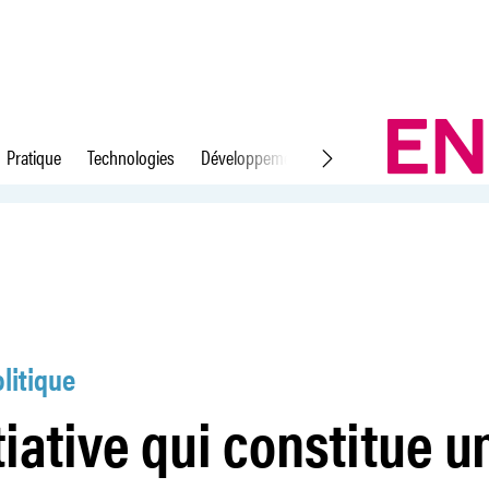
Pratique
Technologies
Développement durable
Droit du travail
 vraie menace
litique
tiative qui constitue u