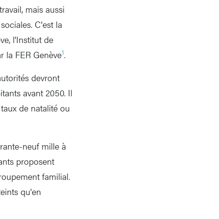
avail, mais aussi
sociales. C'est la
, l'Institut de
1
ar la FER Genève
.
 autorités devront
tants avant 2050. Il
e taux de natalité ou
arante-neuf mille à
iants proposent
roupement familial.
teints qu'en