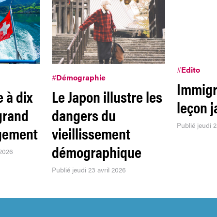
#
Edito
#
Démographie
Immigr
 à dix
Le Japon illustre les
leçon 
 grand
dangers du
Publié jeudi 2
agement
vieillissement
démographique
 2026
Publié jeudi 23 avril 2026