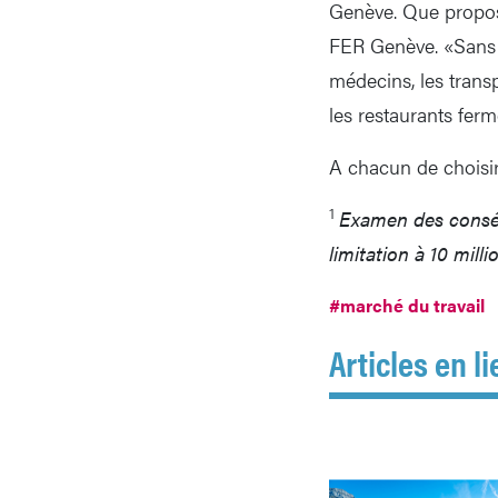
Genève. Que propose
FER Genève. «Sans l
médecins, les transp
les restaurants ferme
A chacun de choisir 
1
Examen des consé
limitation à 10 mill
#marché du travail
Articles en li