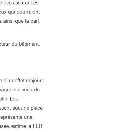
ge des assurances
eux qui pourraient
, ainsi que la part
cteur du bâtiment,
e d'un effet majeur:
r paquets d'accords
lin. Les
issent aucune place
 représente une
basée, estime la FER