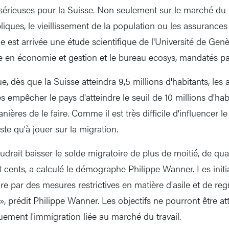
érieuses pour la Suisse. Non seulement sur le marché du tr
liques, le vieillissement de la population ou les assurances 
e est arrivée une étude scientifique de l'Université de Genève
e en économie et gestion et le bureau ecosys, mandatés p
que, dès que la Suisse atteindra 9,5 millions d'habitants, les
empêcher le pays d'atteindre le seuil de 10 millions d'habi
nières de le faire. Comme il est très difficile d'influencer l
este qu'à jouer sur la migration.
faudrait baisser le solde migratoire de plus de moitié, de qu
pt cents, a calculé le démographe Philippe Wanner. Les init
e par des mesures restrictives en matière d'asile et de reg
», prédit Philippe Wanner. Les objectifs ne pourront être at
uement l'immigration liée au marché du travail.