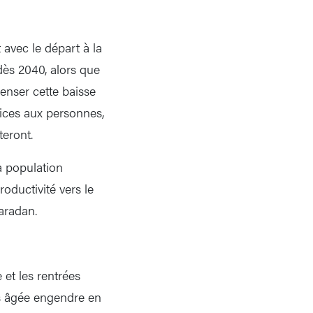
 avec le départ à la
 dès 2040, alors que
enser cette baisse
vices aux personnes,
teront.
a population
roductivité vers le
aradan.
et les rentrées
us âgée engendre en