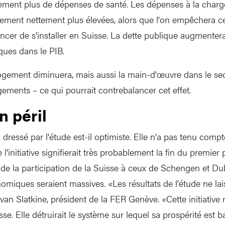
lement plus de dépenses de santé. Les dépenses à la char
lement nettement plus élevées, alors que l'on empêchera c
ancer de s'installer en Suisse. La dette publique augmentera
ues dans le PIB.
logement diminuera, mais aussi la main-d'œuvre dans le se
gements – ce qui pourrait contrebalancer cet effet.
n péril
 dressé par l'étude est-il optimiste. Elle n'a pas tenu compt
l'initiative signifierait très probablement la fin du premie
 de la participation de la Suisse à ceux de Schengen et Dub
iques seraient massives. «Les résultats de l'étude ne la
van Slatkine, président de la FER Genève. «Cette initiative
e. Elle détruirait le système sur lequel sa prospérité est 