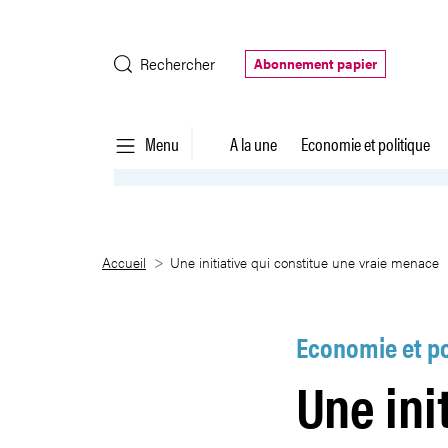
Saut au contenu principal
Rechercher
Abonnement papier
Menu
A la une
Economie et politique
Une initiative qui constitue une
Accueil
Une initiative qui constitue une vraie menace
Economie et po
Une ini