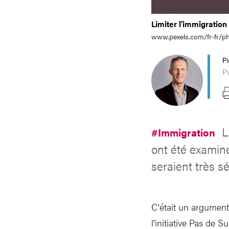
Limiter l'immigration
www.pexels.com/fr-fr/p
P
Pu
L
#Immigration
ont été examin
seraient très s
C'était un argument 
l'initiative Pas de S