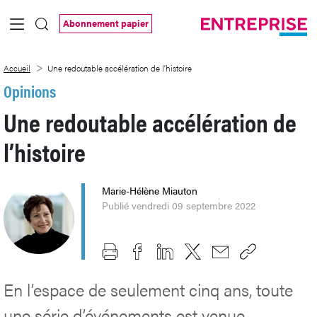
Saut au contenu principal
Abonnement papier
Une redoutable accélération de l’histoire
Accueil
Une redoutable accélération de l’histoire
Opinions
Une redoutable accélération de
l’histoire
Marie-Hélène Miauton
Publié vendredi 09 septembre 2022
En l’espace de seulement cinq ans, toute
une série d’événements est venue