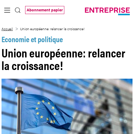
Saut au contenu principal
Abonnement papier
Union européenne: relancer la croissanc
Accueil
Union européenne: relancer la croissance!
Economie et politique
Union européenne: relancer
la croissance!