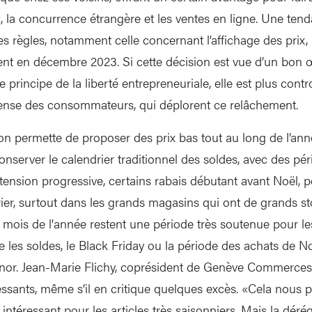
, la concurrence étrangère et les ventes en ligne. Une ten
des règles, notamment celle concernant l’affichage des prix
ent en décembre 2023. Si cette décision est vue d’un bon œ
le principe de la liberté entrepreneuriale, elle est plus cont
fense des consommateurs, qui déplorent ce relâchement.
ion permette de proposer des prix bas tout au long de l’ann
onserver le calendrier traditionnel des soldes, avec des pé
ension progressive, certains rabais débutant avant Noël, 
vrier, surtout dans les grands magasins qui ont de grands s
 mois de l'année restent une période très soutenue pour les
ue les soldes, le Black Friday ou la période des achats de 
nor. Jean-Marie Flichy, coprésident de Genève Commerces
essants, même s’il en critique quelques excès. «Cela nous p
 intéressant pour les articles très saisonniers. Mais la déré