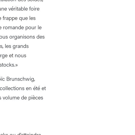
e véritable foire
e frappe que les
se romande pour le
nous organisons des
s, les grands
rge et nous
stocks.»
ïc Brunschwig,
ollections en été et
os volume de pièces
tocks ou d’atteindre