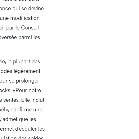
dance qui se devine
, une modification
il par le Conseil
roversée parmi les
ée, la plupart des
riodes légèrement
pour se prolonger
tocks. «Pour notre
 ventes. Elle inclut
Noël», confirme une
, admet que les
ermet d’écouler les
gulation des soldes,