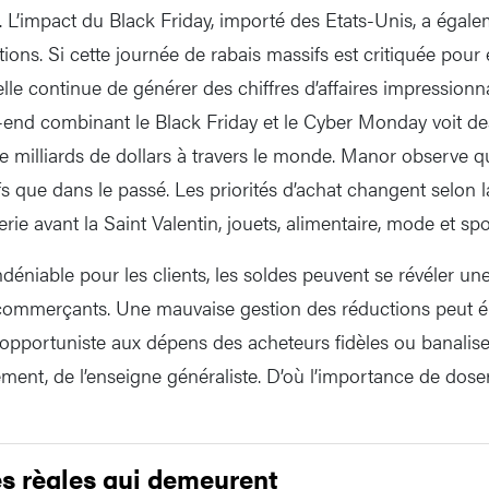
. L’impact du Black Friday, importé des Etats-Unis, a égale
ons. Si cette journée de rabais massifs est critiquée pour
le continue de générer des chiffres d’affaires impressionna
k-end combinant le Black Friday et le Cyber Monday voit d
e milliards de dollars à travers le monde. Manor observe q
s que dans le passé. Les priorités d’achat changent selon l
erie avant la Saint Valentin, jouets, alimentaire, mode et spo
indéniable pour les clients, les soldes peuvent se révéler u
 commerçants. Une mauvaise gestion des réductions peut é
e opportuniste aux dépens des acheteurs fidèles ou banalise
ment, de l’enseigne généraliste. D’où l’importance de doser
es règles qui demeurent