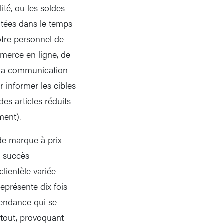
ité, ou les soldes
mitées dans le temps
otre personnel de
mmerce en ligne, de
e, la communication
r informer les cibles
es articles réduits
ment).
de marque à prix
n succès
lientèle variée
représente dix fois
tendance qui se
rtout, provoquant