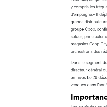
y compris les fréqu
d’empoigne.» Il dép
grands distributeu
groupe Coop, confir
soldes, principalem
magasins Coop City 
orchestrons des ré
Dans le segment du
directeur général d
en hiver. Le 26 déc
vendues dans l’anné
Importanc
L’enjeu s’avère cruci