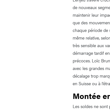
de nouveaux segment
maintenir leur impac
que des mouvements
chaque période de so
même relative, selo
très sensible aux va
démarrage tardif en
précoces. Loïc Brun
avec les grandes ma
décalage trop marqu
en Suisse ou à l’étr
Montée en
Les soldes ne sont 