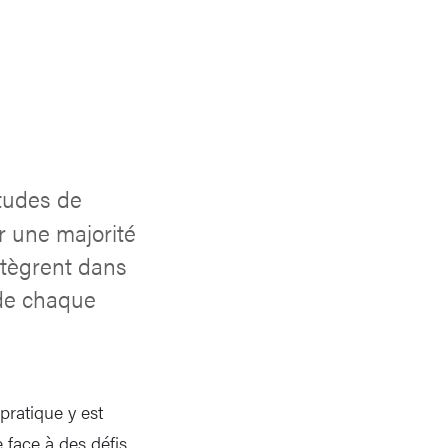
tudes de
r une majorité
intègrent dans
 de chaque
 pratique y est
 face à des défis