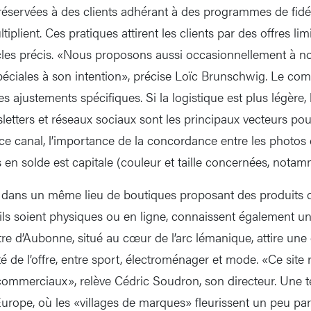
 réservées à des clients adhérant à des programmes de fidél
tiplient. Ces pratiques attirent les clients par des offres li
icles précis. «Nous proposons aussi occasionnellement à n
spéciales à son intention», précise Loïc Brunschwig. Le co
es ajustements spécifiques. Si la logistique est plus légèr
sletters et réseaux sociaux sont les principaux vecteurs pou
ce canal, l’importance de la concordance entre les photos d
 en solde est capitale (couleur et taille concernées, notam
dans un même lieu de boutiques proposant des produits 
u’ils soient physiques ou en ligne, connaissent également u
re d’Aubonne, situé au cœur de l’arc lémanique, attire une c
ité de l’offre, entre sport, électroménager et mode. «Ce site 
 commerciaux», relève Cédric Soudron, son directeur. Une 
’Europe, où les «villages de marques» fleurissent un peu pa