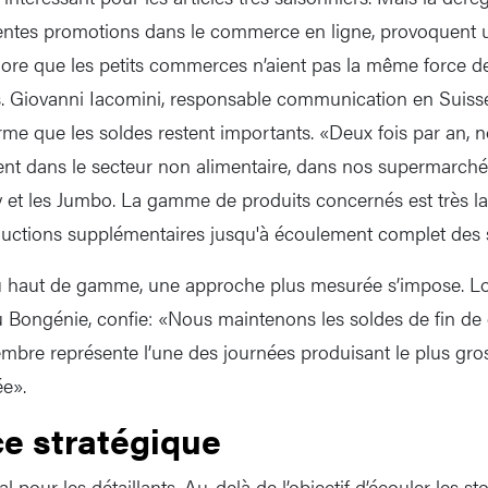
entes promotions dans le commerce en ligne, provoquent un
lore que les petits commerces n’aient pas la même force d
rs. Giovanni Iacomini, responsable communication en Suis
me que les soldes restent importants. «Deux fois par an, 
ent dans le secteur non alimentaire, dans nos supermarché
et les Jumbo. La gamme de produits concernés est très la
ductions supplémentaires jusqu'à écoulement complet des 
 haut de gamme, une approche plus mesurée s’impose. Lo
u Bongénie, confie: «Nous maintenons les soldes de fin de c
embre représente l’une des journées produisant le plus gr
e».
e stratégique
al pour les détaillants. Au-delà de l’objectif d’écouler les s