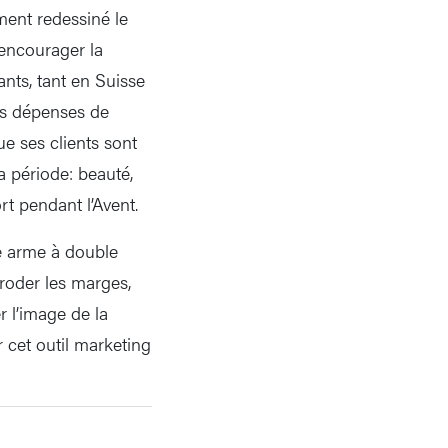
ment redessiné le
 encourager la
nts, tant en Suisse
es dépenses de
ue ses clients sont
a période: beauté,
rt pendant l’Avent.
ne arme à double
roder les marges,
r l’image de la
 cet outil marketing