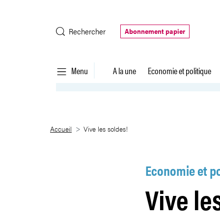
Saut au contenu principal
Rechercher
Abonnement papier
Menu
A la une
Economie et politique
Vive les soldes!
Accueil
Vive les soldes!
Economie et po
Vive le