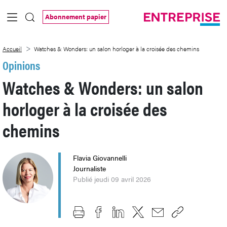
Saut au contenu principal
Abonnement papier
Watches &amp; Wonders: un salon horlog
Accueil
Watches & Wonders: un salon horloger à la croisée des chemins
Opinions
Watches & Wonders: un salon
horloger à la croisée des
chemins
Flavia Giovannelli
Journaliste
Publié jeudi 09 avril 2026