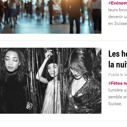
#
Evénem
leurs forc
devenir u
en Suisse 
Les h
la nui
Publié le 
#
Fêtes n
lumière u
semble sn
Suisse.