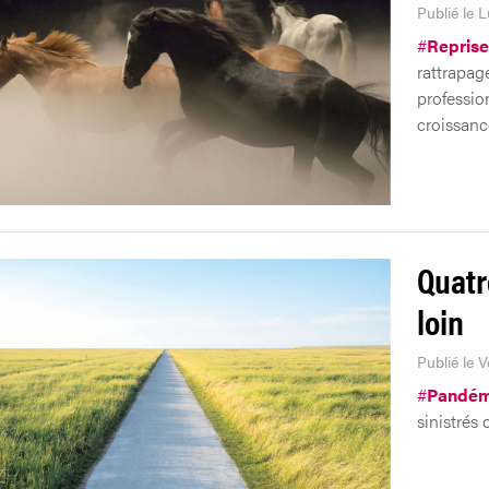
Publié le 
#
Reprise
rattrapage
profession
croissanc
Quatr
loin
Publié le 
#
Pandém
sinistrés 