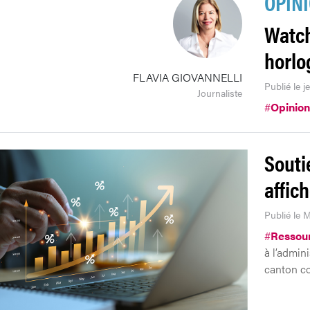
OPIN
Watch
horlo
FLAVIA GIOVANNELLI
Publié le j
Journaliste
#
Opinion
Souti
affic
Publié le 
#
Ressou
à l’admini
canton co