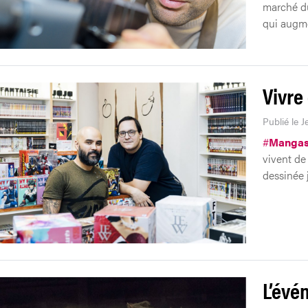
marché du
qui augm
Vivre
Publié le J
#
Manga
vivent de
dessinée 
L’évé