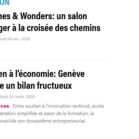
ION
es & Wonders: un salon
ger à la croisée des chemins
eudi 09 avr. 2026
en à l’économie: Genève
he un bilan fructueux
Mardi 24 mars 2026
rces
Entre soutien à l’innovation renforcé, accès
stration simplifiée et essor de la formation, le
nsolide son écosystème entrepreneurial.