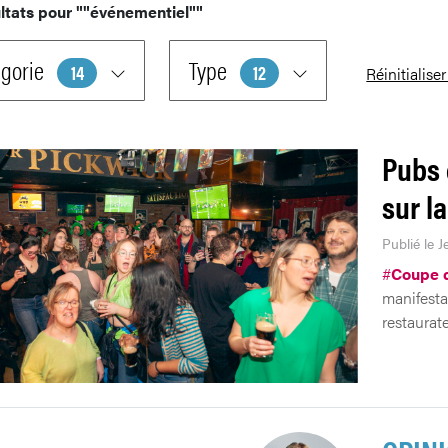
ltats pour
""événementiel""
gorie
Type
14
12
Réinitialiser
Pubs 
sur l
Publié le J
#
Coupe 
manifestat
restaurate