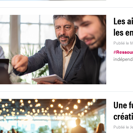
Les a
les e
Publié le 
#
Ressou
indépenda
Une f
créati
Publié le J