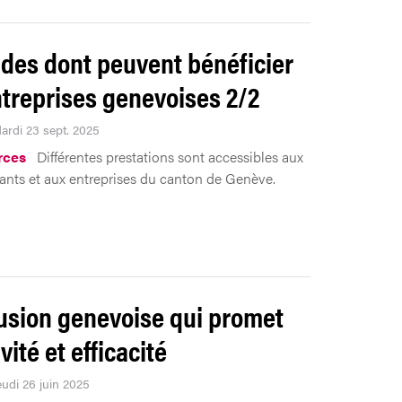
ides dont peuvent bénéficier
ntreprises genevoises 2/2
Mardi 23 sept. 2025
rces
Différentes prestations sont accessibles aux
nts et aux entreprises du canton de Genève.
usion genevoise qui promet
vité et efficacité
eudi 26 juin 2025