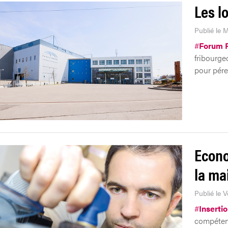
Les lo
Publié le M
#
Forum F
fribourgeo
pour pére
Econo
la ma
Publié le 
#
Inserti
compétenc