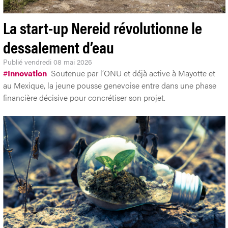
La start-up Nereid révolutionne le
dessalement d’eau
Publié
vendredi 08 mai 2026
#
Innovation
Soutenue par l’ONU et déjà active à Mayotte et
au Mexique, la jeune pousse genevoise entre dans une phase
financière décisive pour concrétiser son projet.