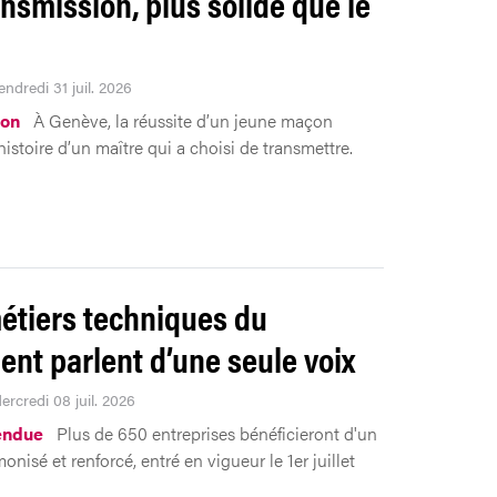
ansmission, plus solide que le
n
endredi 31 juil. 2026
ion
À Genève, la réussite d’un jeune maçon
histoire d’un maître qui a choisi de transmettre.
étiers techniques du
ent parlent d’une seule voix
ercredi 08 juil. 2026
endue
Plus de 650 entreprises bénéficieront d'un
onisé et renforcé, entré en vigueur le 1er juillet