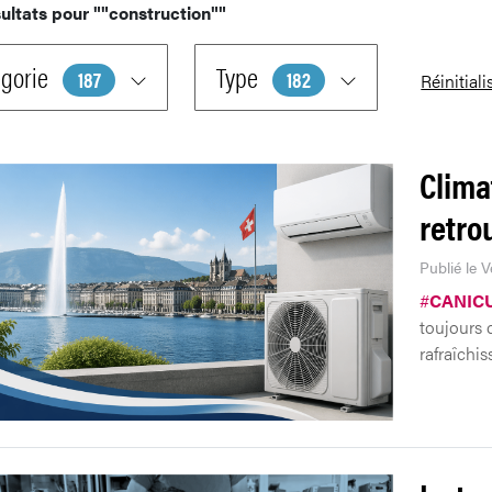
ultats pour
""construction""
gorie
Type
187
182
Réinitiali
Clima
retro
Publié le 
#
CANIC
toujours 
rafraîchi