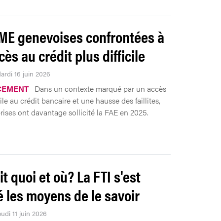
ME genevoises confrontées à
ès au crédit plus difficile
ardi 16 juin 2026
CEMENT
Dans un contexte marqué par un accès
cile au crédit bancaire et une hausse des faillites,
prises ont davantage sollicité la FAE en 2025.
it quoi et où? La FTI s'est
 les moyens de le savoir
eudi 11 juin 2026