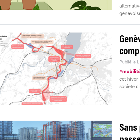
alternati
genevoise
Genèv
comp
Publié le 
#
mobilit
cet hiver
société c
Sans 
passe