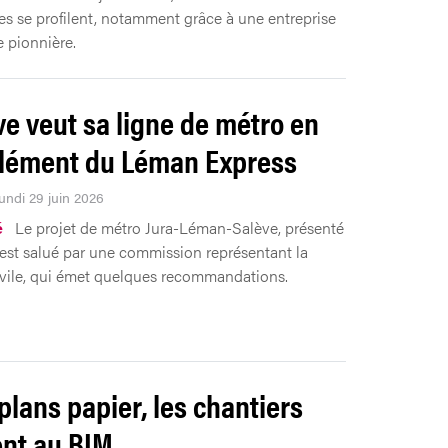
ves se profilent, notamment grâce à une entreprise
 pionnière.
e veut sa ligne de métro en
lément du Léman Express
Lundi 29 juin 2026
é
Le projet de métro Jura-Léman-Salève, présenté
, est salué par une commission représentant la
ivile, qui émet quelques recommandations.
plans papier, les chantiers
nt au BIM