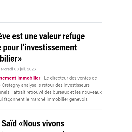
ve est une valeur refuge
e pour l’investissement
ilier»
ercredi 08 juil. 2026
ssement immobilier
Le directeur des ventes de
 Cretegny analyse le retour des investisseurs
nnels, l'attrait retrouvé des bureaux et les nouveaux
qui façonnent le marché immobilier genevois.
Saïd «Nous vivons