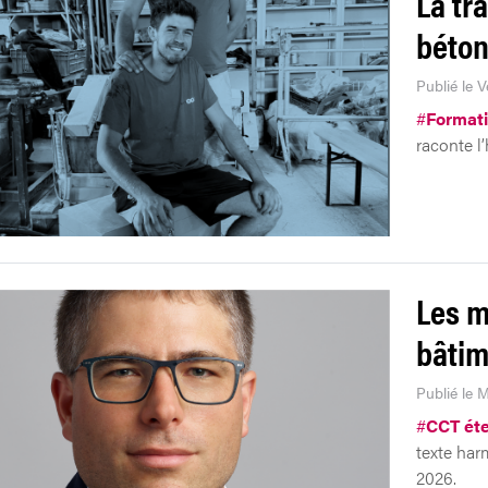
La tr
béto
Publié le V
#
Format
raconte l’
Les m
bâtim
Publié le M
#
CCT ét
texte harm
2026.