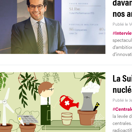
davan
nos a
Publié le V
#
Intervi
spectacul
d’ambitio
d’innovat
La Su
nuclé
Publié le J
#
Central
la levée d
centrales
radioactif