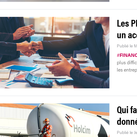
Les P
un acc
Publié le M
#
FINAN
plus diffi
les entre
Qui fa
donné
Publié le J