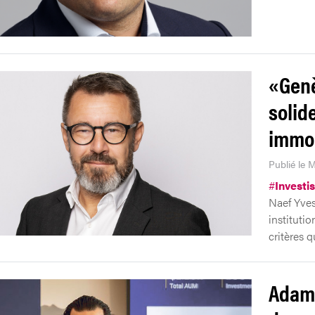
«Genè
solid
immob
Publié le M
#
Investi
Naef Yves
institutio
critères 
Adam 