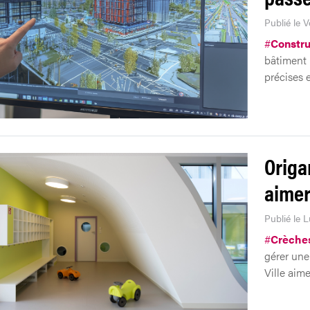
Publié le V
#
Constru
bâtiment 
précises e
Origa
aimer
Publié le L
#
Crèche
gérer une
Ville aime