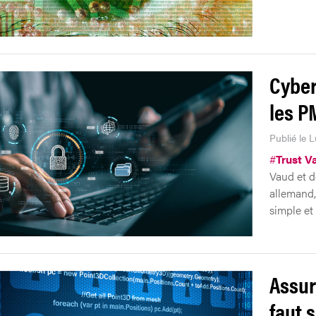
Cyber
les P
Publié le L
#
Trust Va
Vaud et d
allemand, 
simple et
Assur
faut 