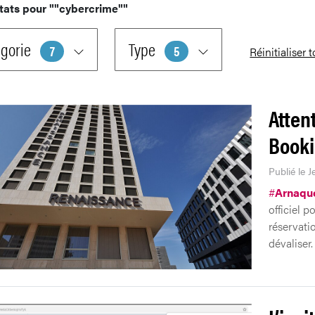
tats pour
""cybercrime""
gorie
Type
7
5
Réinitialiser 
Atten
Booki
Publié le J
#
Arnaqu
officiel p
réservati
dévaliser.