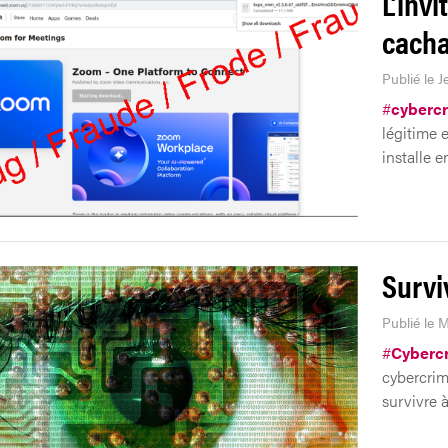
L’inv
cacha
Publié le J
#
cyberc
légitime e
installe e
Survi
Publié le M
#
Cyberc
cybercrimi
survivre 