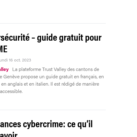
sécurité – guide gratuit pour
ME
undi 16 oct. 2023
lley
La plateforme Trust Valley des cantons de
e Genève propose un guide gratuit en français, en
en anglais et en italien. Il est rédigé de manière
 accessible.
ances cybercrime: ce qu’il
savoir