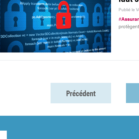
Publié le 
#
Assura
protègent
Précédent