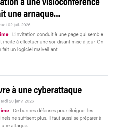
itation à une visioconférence
it une arnaque…
eudi 02 juil. 2026
rime
L’invitation conduit à une page qui semble
t incite à effectuer une soi-disant mise à jour. On
n fait un logiciel malveillant
vre à une cyberattaque
ardi 20 janv. 2026
rime
De bonnes défenses pour éloigner les
nels ne suffisent plus. Il faut aussi se préparer à
à une attaque.