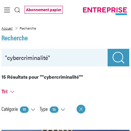
Saut au contenu principal
Abonnement papier
Recherche
Accueil
Recherche
Recherche
15 Résultats pour
""cybercriminalité""
Tri
Catégorie
Type
19
15