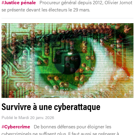
#
Justice pénale
Procureur général depuis 2012, Olivier Jornot
se présente devant les électeurs le 29 mars.
Survivre à une cyberattaque
Publié le Mardi 20 janv. 2026
#
Cybercrime
De bonnes défenses pour éloigner les
cybercriminels ne suffisent plus. Il faut aussi se préparer à