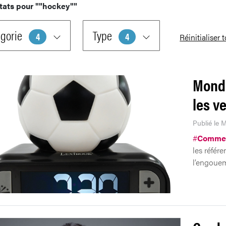
tats pour
""hockey""
gorie
Type
4
4
Réinitialiser 
Mondia
les v
Publié le M
#
Comme
les référe
l’engoue