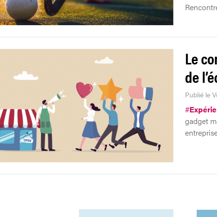
Rencontre
Le co
de l’
Publié le V
#
Expéri
gadget ma
entreprise