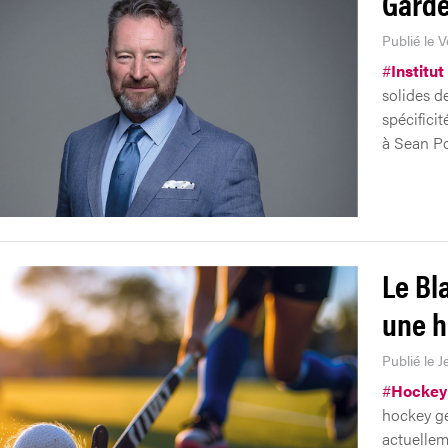
Garde
Publié le V
#
Institut
solides de
spécifici
à Sean Po
Le Bl
une h
Publié le J
#
Hockey
hockey ge
actuellem