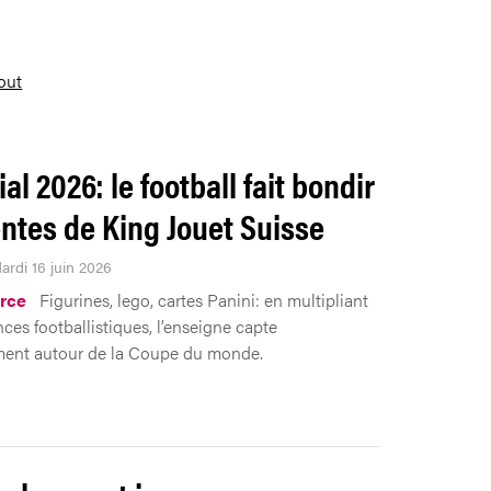
tout
l 2026: le football fait bondir
entes de King Jouet Suisse
ardi 16 juin 2026
rce
Figurines, lego, cartes Panini: en multipliant
nces footballistiques, l’enseigne capte
ment autour de la Coupe du monde.