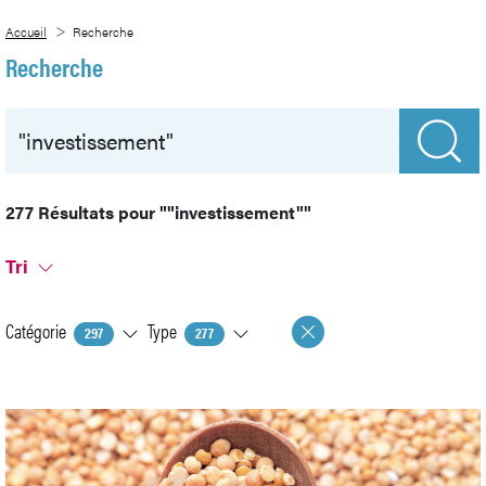
Saut au contenu principal
Abonnement papier
Recherche
Accueil
Recherche
Recherche
277 Résultats pour
""investissement""
Tri
Catégorie
Type
297
277