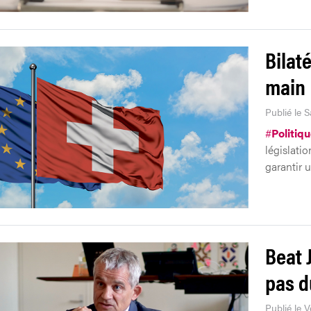
Bilaté
main
Publié le 
#
Politiq
législatio
garantir 
Beat 
pas d
Publié le 