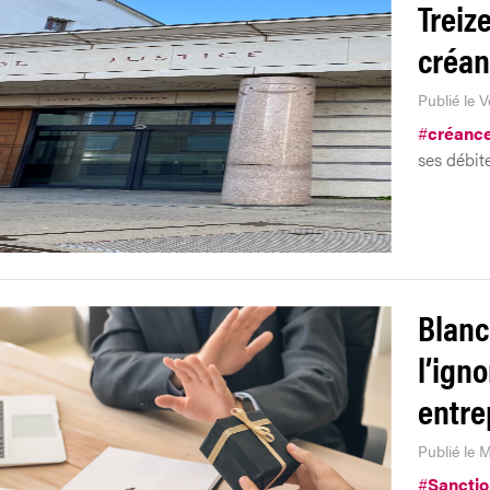
Treiz
créan
Publié le 
#
créanc
ses débit
Blanc
l’ign
entre
Publié le 
#
Sanctio