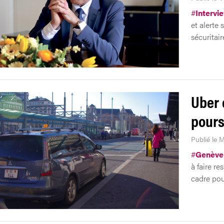
#
Intervi
et alerte
sécuritair
Uber c
pours
Publié le 
#
Genève
à faire r
cadre pou