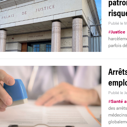
patro
risqu
Publié le M
#
Justice
harcèleme
parfois d
Arrêt
emplo
Publié le J
#
Santé au
des arrêts
médecins 
globalem