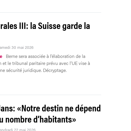
rales III: la Suisse garde la
Samedi 30 mai 2026
ue
Berne sera associée à l’élaboration de la
n et le tribunal paritaire prévu avec l’UE vise à
une sécurité juridique. Décryptage.
Jans: «Notre destin ne dépend
u nombre d’habitants»
Vendredi 22 mai 2026