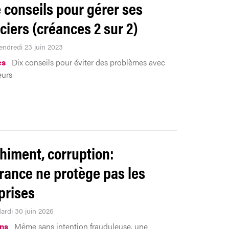
e conseils pour gérer ses
ciers (créances 2 sur 2)
Vendredi 23 juin 2023
es
Dix conseils pour éviter des problèmes avec
eurs
himent, corruption:
orance ne protège pas les
prises
Mardi 30 juin 2026
ns
Même sans intention frauduleuse, une