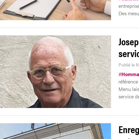
entrepris
Des mesur
Josep
servi
Publié le M
#
Homma
référence
Menu lais
service d
Enreg