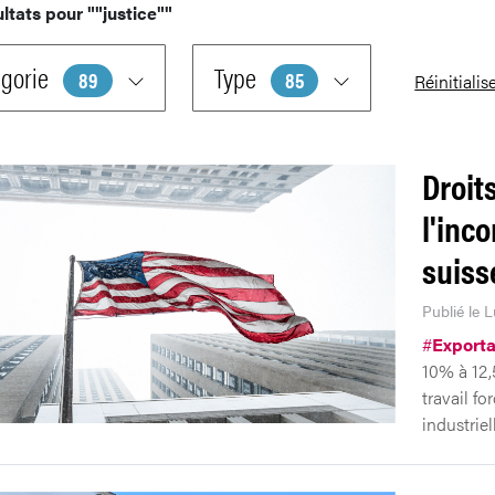
ultats pour
""justice""
gorie
Type
89
85
Réinitialis
Droit
l'inc
suiss
Publié le L
#
Exporta
10% à 12,
travail f
industriel