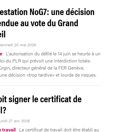
estation NoG7: une décision
ndue au vote du Grand
il
Mercredi 20 mai 2026
ue
L'autorisation du défilé le 14 juin se heurte à un
loi du PLR qui prévoit une interdiction totale.
rgin, directeur général de la FER Genève,
ne décision «trop tardive» et lourde de risques.
it signer le certificat de
il?
undi 27 avr. 2026
 travail
Le certificat de travail doit être établi au