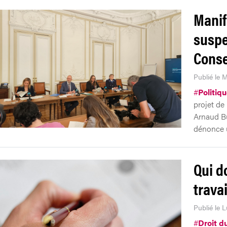
Manif
suspe
Conse
Publié le 
#
Politiq
projet de 
Arnaud Bü
dénonce u
Qui do
trava
Publié le L
#
Droit du