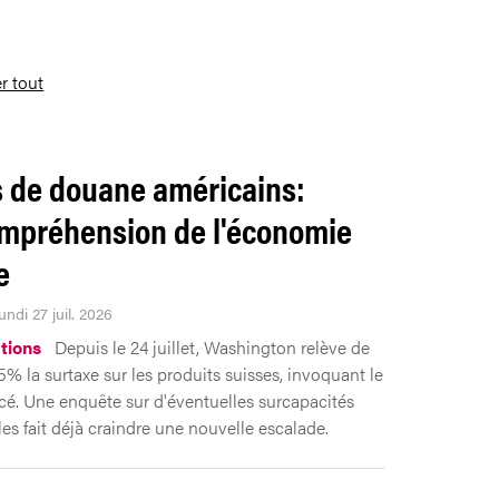
er tout
s de douane américains:
ompréhension de l'économie
e
undi 27 juil. 2026
tions
Depuis le 24 juillet, Washington relève de
5% la surtaxe sur les produits suisses, invoquant le
orcé. Une enquête sur d'éventuelles surcapacités
les fait déjà craindre une nouvelle escalade.