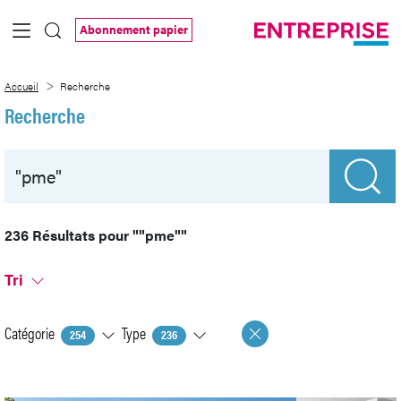
Saut au contenu principal
Abonnement papier
Recherche
Accueil
Recherche
Recherche
236 Résultats pour
""pme""
Tri
Catégorie
Type
254
236