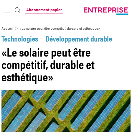
Saut au contenu principal
Abonnement papier
«Le solaire peut être compétitif, durable
Accueil
«Le solaire peut être compétitif, durable et esthétique»
Technologies
Développement durable
«Le solaire peut être
compétitif, durable et
esthétique»