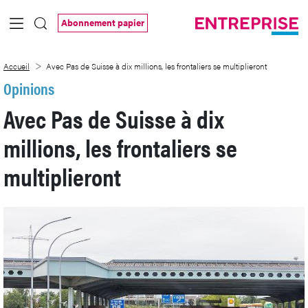
Saut au contenu principal
Abonnement papier
Avec Pas de Suisse à dix millions, les fro
Accueil
Avec Pas de Suisse à dix millions, les frontaliers se multiplieront
Opinions
Avec Pas de Suisse à dix
millions, les frontaliers se
multiplieront