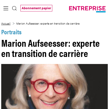
Saut au contenu principal
Abonnement papier
Marion Aufseesser: experte en transition
Accueil
Marion Aufseesser: experte en transition de carrière
Portraits
Marion Aufseesser: experte
en transition de carrière