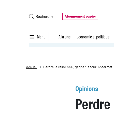
Saut au contenu principal
Rechercher
Abonnement papier
Menu
A la une
Economie et politique
Perdre la reine SSR, gagner la 
Accueil
Perdre la reine SSR, gagner la tour Ansermet
Opinions
Perdre 