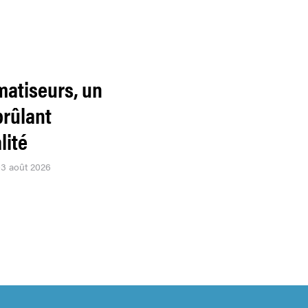
matiseurs, un
brûlant
lité
03 août 2026