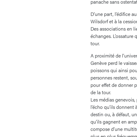
panache sans ostentati
D’une part, l’édifice 
Wilsdorf et à la cessio
Des associations en li
échanges. L’ossature q
tour.
A proximité de l’univer
Genève perd le vaisse
poissons qui ainsi pou
personnes restent, sou
pour effet de donner p
de la tour.
Les médias genevois, p
l’écho qu’ils donnent 
destin ou, à défaut, un
qu’ils gagnent en amp
compose d’une multitu
plus en plus fréquemm