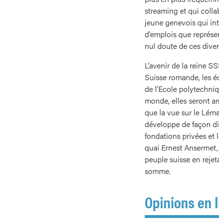
streaming et qui coll
jeune genevois qui int
d’emplois que représen
nul doute de ces diver
L’avenir de la reine 
Suisse romande, les éq
de l’Ecole polytechniqu
monde, elles seront am
que la vue sur le Lém
développe de façon div
fondations privées et 
quai Ernest Ansermet, 
peuple suisse en rejeta
somme.
Opinions en l