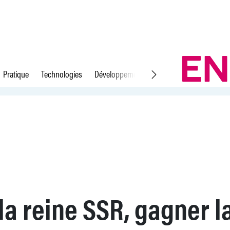
Pratique
Technologies
Développement durable
Droit du travail
tour Ansermet
la reine SSR, gagner l