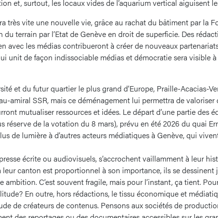
on et, surtout, les locaux vides de l’aquarium vertical aiguisent le
aura très vite une nouvelle vie, grâce au rachat du bâtiment par la
n du terrain par l’Etat de Genève en droit de superficie. Des rédacti
en avec les médias contribueront à créer de nouveaux partenariats,
ui unit de façon indissociable médias et démocratie sera visible à 
sité et du futur quartier le plus grand d’Europe, Praille-Acacias-Ver
au-amiral SSR, mais ce déménagement lui permettra de valoriser d
rront mutualiser ressources et idées. Le départ d’une partie des é
s réserve de la votation du 8 mars), prévu en été 2026 du quai Er
lus de lumière à d’autres acteurs médiatiques à Genève, qui vivent
resse écrite ou audiovisuels, s’accrochent vaillamment à leur histo
à leur canton est proportionnel à son importance, ils se dessinent 
e ambition. C’est souvent fragile, mais pour l’instant, ça tient. Po
litude? En outre, hors rédactions, le tissu économique et médiati
de de créateurs de contenus. Pensons aux sociétés de productio
ent des reportages ou des documentaires accessibles sur les gra