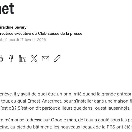
et
raldine Savary
rectrice exécutive du Club suisse de la presse
blié mardi 17 février 2026
enève, il y avait de quoi être un brin irrité quand la grande entrep
 tour, au quai Ernest-Ansermet, pour s’installer dans une maison 
est où? S’est-on dit partout ailleurs que dans l’ouest lausannois.
a mémorisé l’adresse sur Google map, de l’eau a coulé sous les po
ereine, au pied du bâtiment; les nouveaux locaux de la RTS ont ét