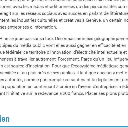
aborent avec les médias «traditionnels», ou des personnalités com
eragit sur les réseaux sociaux avec succès en parlant de littératur
tent les industries culturelles et créatives à Genève, un certain 
ses entreprises d’information.
SSR ne se joue pas sur sa tour. Désormais arrimées géographiqueme
uipes du média public vont elles aussi gagner en efficacité et en lé
e fédérale, ce territoire d’innovation, d’électricité intellectuelle e
enées à travailler autrement. Forcément. Parce qu’un lieu influenc
an est source d’inspiration. Pour que l’écosystème médiatique ge
ersifiée et au plus près de ses publics, il faut que chacun y mette
les autorités, comme par exemple en soutenant le déploiement des 
la population en continuant à croire en l’avenir d’entreprises média
nt l’initiative sur la redevance à 200 francs. Placer ses pions plutôt
ien