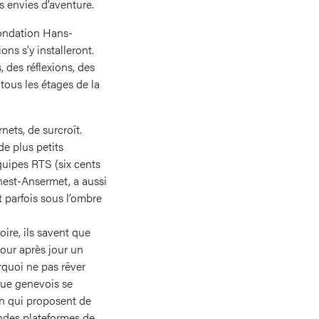
s envies d’aventure.
 Fondation Hans-
ons s’y installeront.
 des réflexions, des
tous les étages de la
nets, de surcroît.
e plus petits
quipes RTS (six cents
nest-Ansermet, a aussi
 parfois sous l’ombre
ire, ils savent que
jour après jour un
urquoi ne pas rêver
que genevois se
n qui proposent de
ndes plateformes de