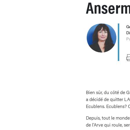
Anserm
Gé
Di
Pu
Bien sûr, du côté de G
a décidé de quitter LA
Ecublens. Ecublens? C’
Depuis, tout le monde 
de l’Arve qui roule, s