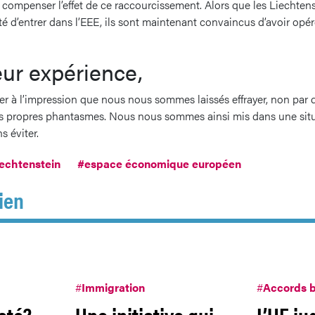
compenser l’effet de ce raccourcissement. Alors que les Liechtenst
ité d’entrer dans l’EEE, ils sont maintenant convaincus d’avoir opé
eur expérience,
apper à l’impression que nous nous sommes laissés effrayer, non pa
os propres phantasmes. Nous nous sommes ainsi mis dans une situ
s éviter.
iechtenstein
#espace économique européen
ien
#
Immigration
#
Accords b
eté?
Une initiative qui
L’UE ju