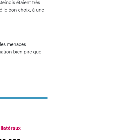
einois étaient très
ré le bon choix, à une
r des menaces
ation bien pire que
ilatéraux
ge ses