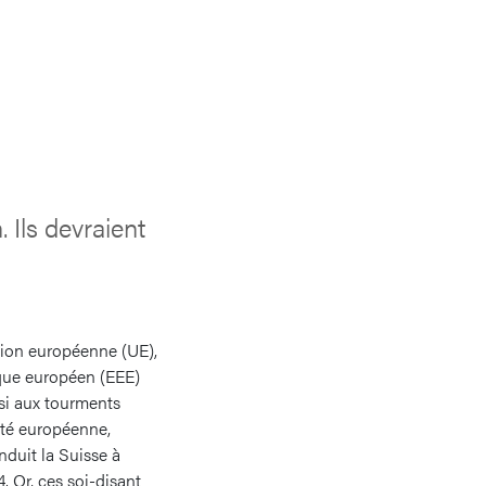
 Ils devraient
Union européenne (UE),
ique européen (EEE)
nsi aux tourments
neté européenne,
nduit la Suisse à
4. Or, ces soi-disant