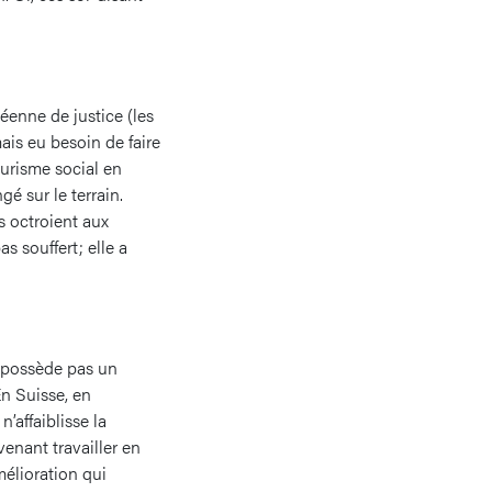
péenne de justice (les
mais eu besoin de faire
ourisme social en
é sur le terrain.
ls octroient aux
s souffert; elle a
 possède pas un
En Suisse, en
’affaiblisse la
venant travailler en
élioration qui