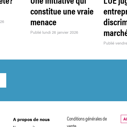
constitue une vraie
entrep
menace
discrim
026
marché
Publié lundi 26 janvier 2026
Publié vendre
Conditions générales de
A
A propos de nous
vente