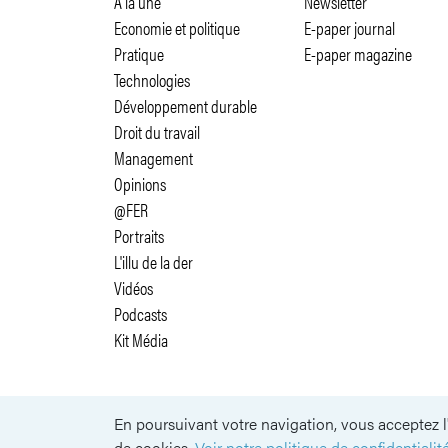
A la une
Newsletter
Economie et politique
E-paper journal
Pratique
E-paper magazine
Technologies
Développement durable
Droit du travail
Management
Opinions
@FER
Portraits
L'illu de la der
Vidéos
Podcasts
Kit Média
En poursuivant votre navigation, vous acceptez l'
SUIVEZ-NOUS
de cookies.
Voir notre politique de confidentialité