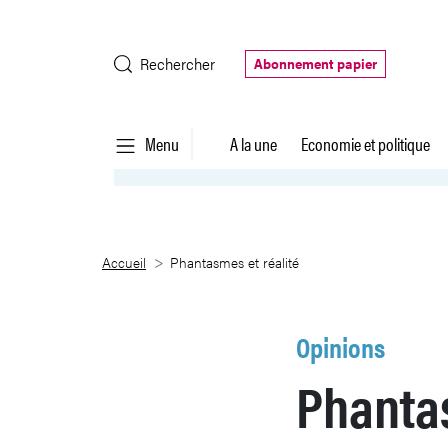
Saut au contenu principal
Rechercher
Abonnement papier
Menu
A la une
Economie et politique
Phantasmes et réalité
Accueil
Phantasmes et réalité
Opinions
Phantas