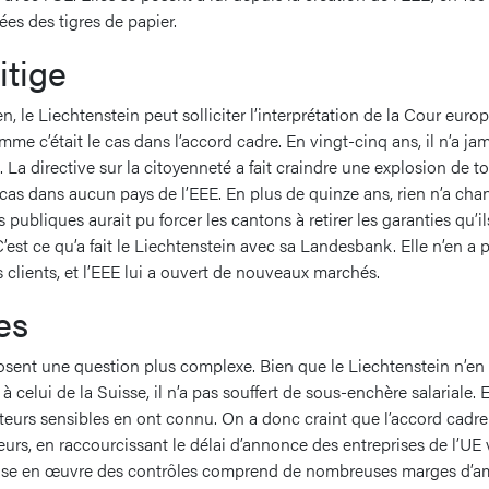
es des tigres de papier.
itige
en, le Liechtenstein peut solliciter l’interprétation de la Cour euro
me c’était le cas dans l’accord cadre. En vingt-cinq ans, il n’a ja
La directive sur la citoyenneté a fait craindre une explosion de t
 cas dans aucun pays de l’EEE. En plus de quinze ans, rien n’a chang
s publiques aurait pu forcer les cantons à retirer les garanties qu’i
est ce qu’a fait le Liechtenstein avec sa Landesbank. Elle n’en a pa
s clients, et l’EEE lui a ouvert de nouveaux marchés.
es
ent une question plus complexe. Bien que le Liechtenstein n’en
celui de la Suisse, il n’a pas souffert de sous-enchère salariale. 
teurs sensibles en ont connu. On a donc craint que l’accord cadre n
leurs, en raccourcissant le délai d’annonce des entreprises de l’UE 
mise en œuvre des contrôles comprend de nombreuses marges d’am