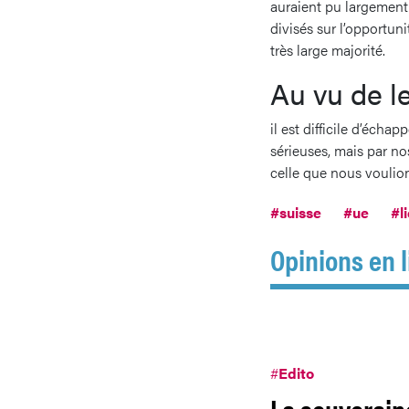
auraient pu largement 
divisés sur l’opportun
très large majorité.
Au vu de l
il est difficile d’éch
sérieuses, mais par n
celle que nous voulion
#suisse
#ue
#l
Opinions en l
#
Edito
La souverain