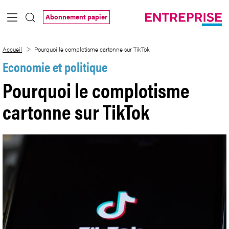
Saut au contenu principal
Abonnement papier
Pourquoi le complotisme cartonne sur T
Accueil
Pourquoi le complotisme cartonne sur TikTok
Economie et politique
Pourquoi le complotisme
cartonne sur TikTok