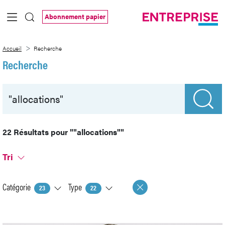
Saut au contenu principal
Abonnement papier
Recherche
Accueil
Recherche
Recherche
22 Résultats pour
""allocations""
Tri
Catégorie
Type
23
22