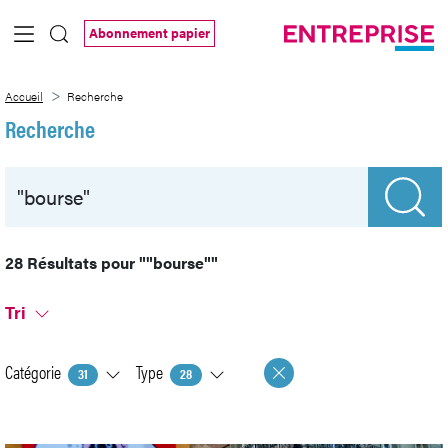
Saut au contenu principal
Abonnement papier
Recherche
Accueil
Recherche
Recherche
28 Résultats pour
""bourse""
Tri
Catégorie
Type
31
28