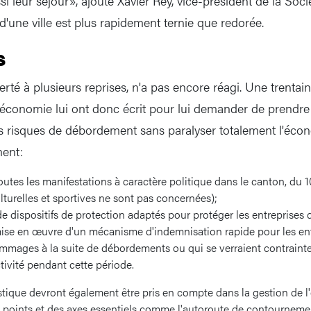
si leur séjour», ajoute Xavier Rey, vice-président de la Soci
d'une ville est plus rapidement ternie que redorée.
s
lerté à plusieurs reprises, n'a pas encore réagi. Une trentai
l'économie lui ont donc écrit pour lui demander de prendr
es risques de débordement sans paralyser totalement l'écon
ent:
toutes les manifestations à caractère politique dans le canton, du 10
lturelles et sportives ne sont pas concernées);
de dispositifs de protection adaptés pour protéger les entreprises
 mise en œuvre d'un mécanisme d'indemnisation rapide pour les ent
mmages à la suite de débordements ou qui se verraient contrainte
tivité pendant cette période.
istique devront également être pris en compte dans la gestion de 
s points et des axes essentiels comme l'autoroute de contourneme