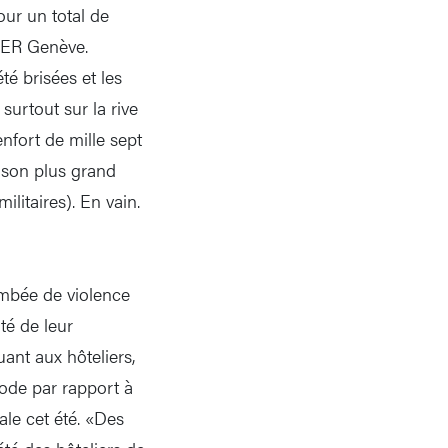
our un total de
 FER Genève.
é brisées et les
surtout sur la rive
enfort de mille sept
é son plus grand
litaires). En vain.
ambée de violence
té de leur
ant aux hôteliers,
iode par rapport à
ale cet été. «Des