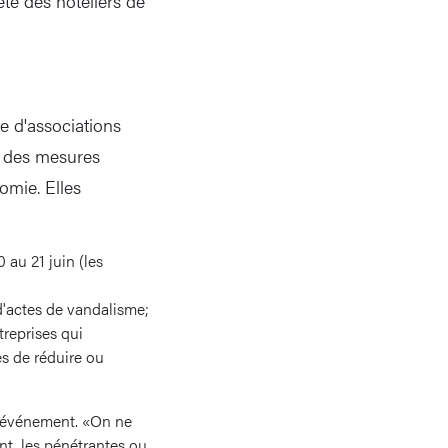
été des hôteliers de
ne d'associations
e des mesures
omie. Elles
 au 21 juin (les
 d'actes de vandalisme;
reprises qui
s de réduire ou
l'événement. «On ne
nt, les pénétrantes ou