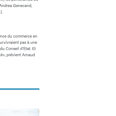
e Andrea Genecand,
).
rrence du commerce en
survivraient pas à une
du Conseil d'Etat. Et
té», prévient Arnaud