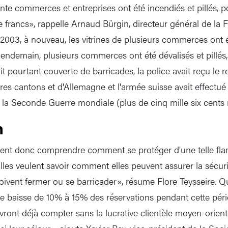
nte commerces et entreprises ont été incendiés et pillés, p
de francs», rappelle Arnaud Bürgin, directeur général de la
2003, à nouveau, les vitrines de plusieurs commerces ont ét
lendemain, plusieurs commerces ont été dévalisés et pillés, 
tait pourtant couverte de barricades, la police avait reçu le r
tres cantons et d'Allemagne et l'armée suisse avait effectu
la Seconde Guerre mondiale (plus de cinq mille six cents mi
n
ulent donc comprendre comment se protéger d'une telle fl
lles veulent savoir comment elles peuvent assurer la sécuri
doivent fermer ou se barricader», résume Flore Teysseire. Qu
une baisse de 10% à 15% des réservations pendant cette pér
evront déjà compter sans la lucrative clientèle moyen-orient