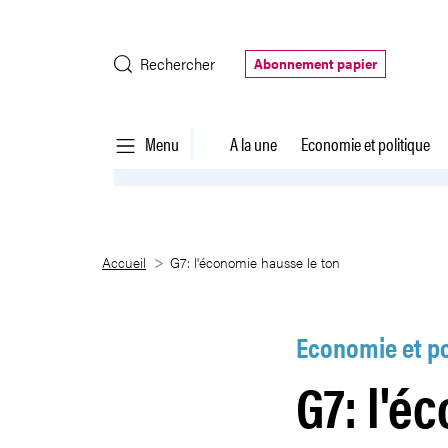
Saut au contenu principal
Rechercher
Abonnement papier
Menu
A la une
Economie et politique
G7: l&#39;économie hausse le 
Accueil
G7: l'économie hausse le ton
Economie et po
G7: l'é