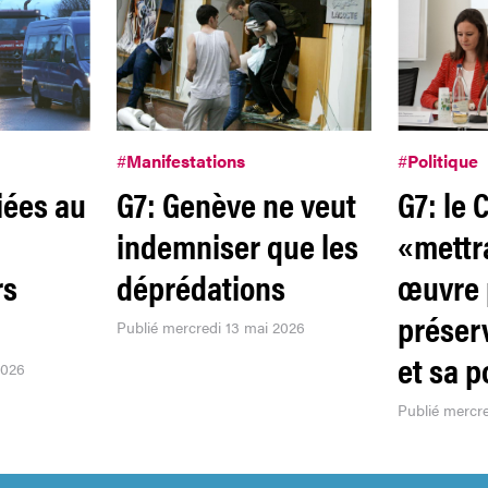
#
Manifestations
#
Politique
iées au
G7: Genève ne veut
G7: le 
indemniser que les
«mettr
rs
déprédations
œuvre 
préser
Publié mercredi 13 mai 2026
et sa 
2026
Publié mercre