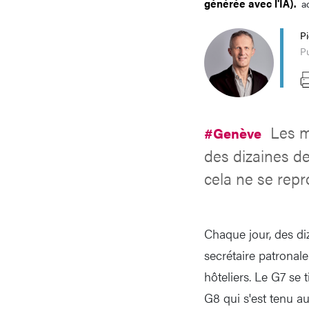
générée avec l'IA).
a
P
Pu
Les m
#Genève
des dizaines de
cela ne se repr
Chaque jour, des di
secrétaire patrona
hôteliers. Le G7 se 
G8 qui s'est tenu a