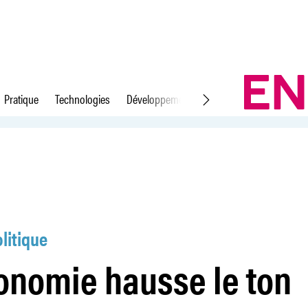
Pratique
Technologies
Développement durable
Droit du travail
ton
litique
conomie hausse le ton