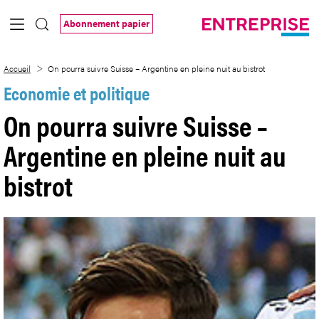
Saut au contenu principal
Abonnement papier
On pourra suivre Suisse &#8211; Argentin
Accueil
On pourra suivre Suisse – Argentine en pleine nuit au bistrot
Economie et politique
On pourra suivre Suisse –
Argentine en pleine nuit au
bistrot