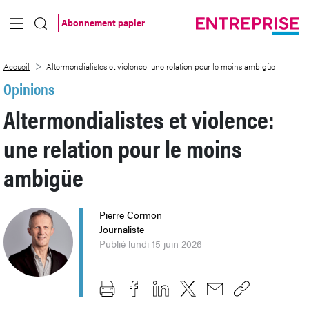
Saut au contenu principal
Abonnement papier
Altermondialistes et violence: une relat
Accueil
Altermondialistes et violence: une relation pour le moins ambigüe
Opinions
Altermondialistes et violence:
une relation pour le moins
ambigüe
Pierre Cormon
Journaliste
Publié lundi 15 juin 2026