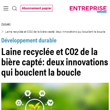
Saut au contenu principal
Abonnement papier
Laine recyclée et CO2 de la bière capté:
Accueil
Laine recyclée et CO2 de la bière capté: deux innovations qui bouclent la boucle
Développement durable
Laine recyclée et CO2 de la
bière capté: deux innovations
qui bouclent la boucle