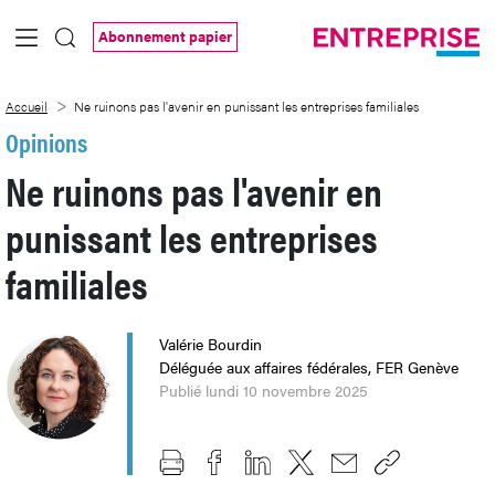
Saut au contenu principal
Abonnement papier
Ne ruinons pas l&#39;avenir en punissant
Accueil
Ne ruinons pas l'avenir en punissant les entreprises familiales
Opinions
Ne ruinons pas l'avenir en
punissant les entreprises
familiales
Valérie Bourdin
Déléguée aux affaires fédérales, FER Genève
Publié lundi 10 novembre 2025