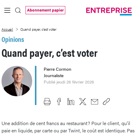
Saut au contenu principal
Abonnement papier
Quand payer, c’est voter
Accueil
Quand payer, c’est voter
Opinions
Quand payer, c’est voter
Pierre Cormon
Journaliste
Publié jeudi 26 février 2026
Une addition de cent francs au restaurant? Pour le client, qu’il
paie en liquide, par carte ou par Twint, le coût est identique. Pas