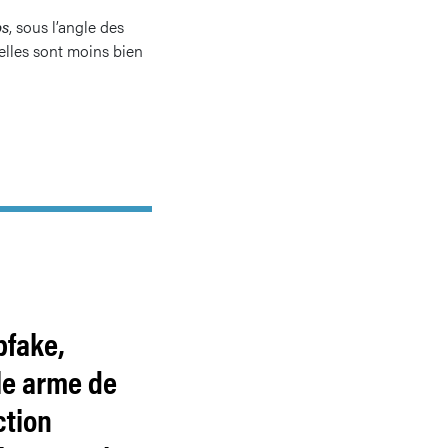
ps
, sous l’angle des
elles sont moins bien
pfake,
le arme de
ction