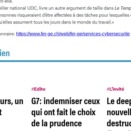
t-elle.
ller national UDC, livre un autre argument de taille dans
Le Tem
onnes risqueraient d’être affectées à des tâches pour lesquelles 
qu’elles assument tous les jours dans le monde du travail.»
onnaire:
https://www.fer-ge.ch/web/fer-ge/services-cybersecurite
ien
#
Edito
#
L'invité
urs, un
G7: indemniser ceux
Le dee
t
qui ont fait le choix
nouvel
de la prudence
destru