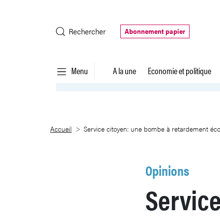
Saut au contenu principal
Rechercher
Abonnement papier
Menu
A la une
Economie et politique
Service citoyen: une bombe à 
Accueil
Service citoyen: une bombe à retardement é
Opinions
Service