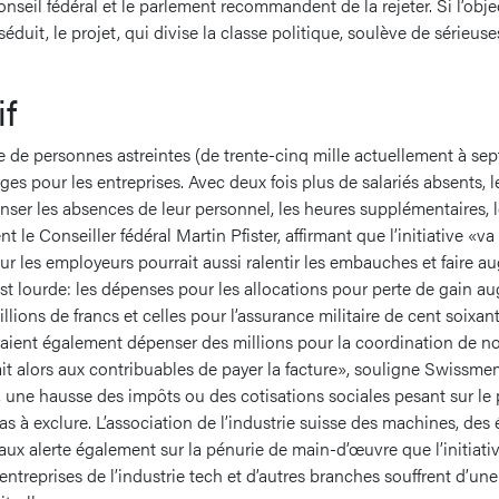
nseil fédéral et le parlement recommandent de la rejeter. Si l’obje
éduit, le projet, qui divise la classe politique, soulève de sérieus
f
de personnes astreintes (de trente-cinq mille actuellement à septan
rges pour les entreprises. Avec deux fois plus de salariés absents, 
ser les absences de leur personnel, les heures supplémentaires, l
nt le Conseiller fédéral Martin Pfister, affirmant que l’initiative «v
ur les employeurs pourrait aussi ralentir les embauches et faire au
st lourde: les dépenses pour les allocations pour perte de gain a
llions de francs et celles pour l’assurance militaire de cent soixant
raient également dépenser des millions pour la coordination de
ait alors aux contribuables de payer la facture», souligne Swissm
une hausse des impôts ou des cotisations sociales pesant sur le p
s à exclure. L’association de l’industrie suisse des machines, de
aux alerte également sur la pénurie de main-d’œuvre que l’initiativ
 entreprises de l’industrie tech et d’autres branches souffrent d’un