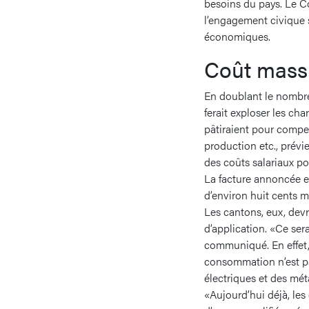
besoins du pays. Le Co
l’engagement civique s
économiques.
Coût massi
En doublant le nombre 
ferait exploser les cha
pâtiraient pour compen
production etc., prévie
des coûts salariaux po
La facture annoncée e
d’environ huit cents mi
Les cantons, eux, dev
d’application. «Ce ser
communiqué. En effet, 
consommation n’est pa
électriques et des mét
«Aujourd’hui déjà, les