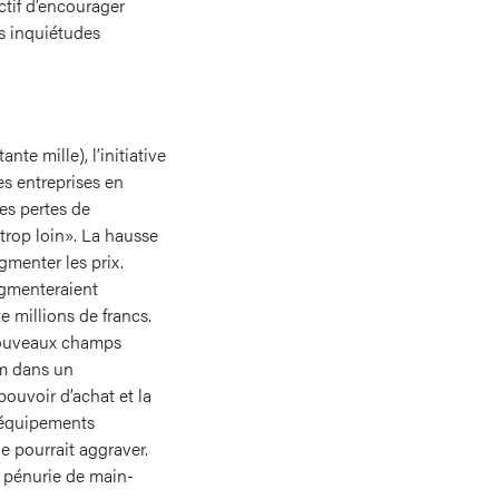
ctif d’encourager
es inquiétudes
te mille), l’initiative
les entreprises en
es pertes de
a trop loin». La hausse
gmenter les prix.
ugmenteraient
e millions de francs.
 nouveaux champs
em dans un
ouvoir d’achat et la
s équipements
e pourrait aggraver.
e pénurie de main-