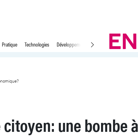
Pratique
Technologies
Développement durable
Droit du travail
retardement économique?
conomique?
 citoyen: une bombe 