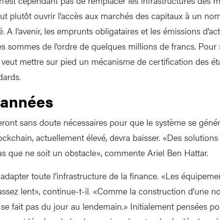
’est cependant pas de remplacer les infrastructures des 
veut plutôt ouvrir l’accès aux marchés des capitaux à un no
 A l’avenir, les emprunts obligataires et les émissions d’ac
es sommes de l’ordre de quelques millions de francs. Pour s
veut mettre sur pied un mécanisme de certification des é
dards.
 années
ont sans doute nécessaires pour que le système se généra
ockchain, actuellement élevé, devra baisser. «Des solutions
as que ne soit un obstacle», commente Ariel Ben Hattar.
 adapter toute l’infrastructure de la finance. «Les équipem
ssez lent», continue-t-il. «Comme la construction d’une no
e se fait pas du jour au lendemain.» Initialement pensées p