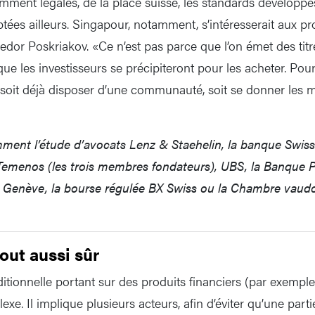
mment légales, de la place suisse, les standards développ
tées ailleurs. Singapour, notamment, s’intéresserait aux pr
 Fedor Poskriakov. «Ce n’est pas parce que l’on émet des ti
ue les investisseurs se précipiteront pour les acheter. Pou
ut soit déjà disposer d’une communauté, soit se donner les m
ment l’étude d’avocats Lenz & Staehelin, la banque Swissq
 Temenos (les trois membres fondateurs), UBS, la Banque P
e Genève, la bourse régulée BX Swiss ou la Chambre vau
out aussi sûr
itionnelle portant sur des produits financiers (par exemple
e. Il implique plusieurs acteurs, afin d’éviter qu’une parti