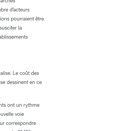
marchés
mbre d’acteurs
tions pourraient être
usciter la
tablissements
lise. Le coût des
 se dessinent en ce
ents ont un rythme
uvelle voie
our correspondre