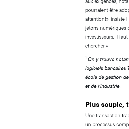
aux exigences, nota
pourraient être adop
attention!», insiste
jetons numériques q
investisseurs, il fa
chercher.»
1
On y trouve notam
logiciels bancaires
école de gestion d
et de l’industrie.
Plus souple, t
Une transaction trad
un processus complex