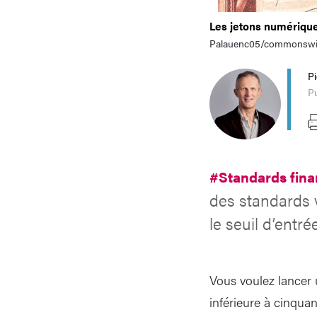
Les jetons numérique
Palauenc05/commonswi
P
P
#Standards fina
des standards v
le seuil d’entré
Vous voulez lancer 
inférieure à cinqua