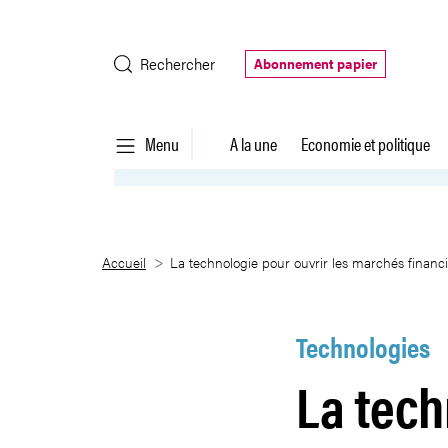
Saut au contenu principal
Rechercher
Abonnement papier
Menu
A la une
Economie et politique
La technologie pour ouvrir les
Accueil
La technologie pour ouvrir les marchés finan
Technologies
La tech