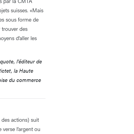
és par la CMTA
ojets suisses. «Mais
tres sous forme de
r trouver des
oyens d’aller les
uote, l’éditeur de
ictet, la Haute
doise du commerce
 des actions) suit
e verse l’argent ou